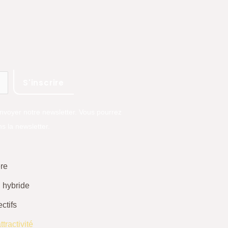
envoyer notre newsletter. Vous pourrez
s la newsletter.
ère
l hybride
ctifs
ttractivité