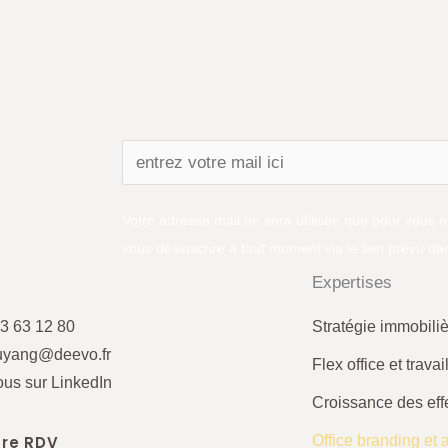
Votre adresse mail ne sera utilisée que pour vous 
vous désinscrire à tout moment via le lien prévu dan
Expertises
3 63 12 80
Stratégie immobili
uyang@deevo.fr
Flex office et travai
us sur LinkedIn
Croissance des effe
re RDV
Office branding et a